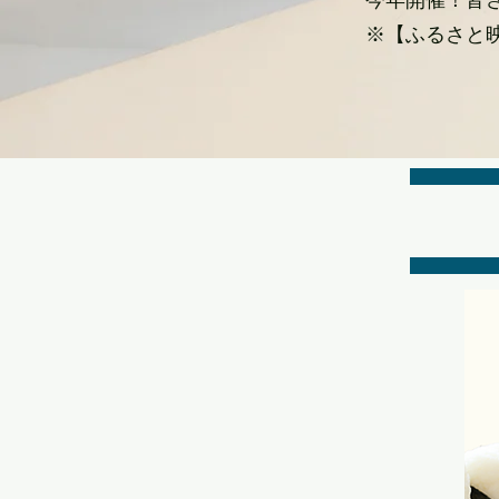
今年開催！皆
※【ふるさと