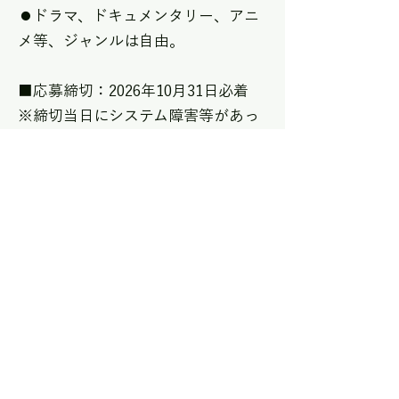
⚫︎ドラマ、ドキュメンタリー、アニ
メ等、ジャンルは自由。
■応募締切：2026年10月31日必着
※締切当日にシステム障害等があっ
て送信できなかった場合でも、応募
が無効になることがあります。
余裕をもってご応募いただき、受
領のメールを確認してください。
■応募方法：
応募フォームに必要事項をご記入の
うえ、送信してください。
※作品データは大容量ファイル転送
システムに送信し、ダウンロード先
のアドレスを記入して下さい。