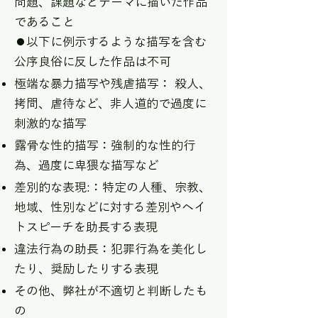
問題、課題などテーマに描いた作品
であること
⚫︎以下に例示するような描写を含む
公序良俗に反した作品は不可
極端な暴力描写や残虐描写： 殺人、
拷問、虐待など、非人道的で過度に
刺激的な描写
露骨な性的描写：強制的な性的行
為、過度に卑猥な描写など
差別的な表現:：特定の人種、宗教、
地域、性別などに対する差別やヘイ
トスピーチを助長する表現
違法行為の助長：犯罪行為を美化し
たり、奨励したりする表現
その他、弊社が不適切と判断したも
の